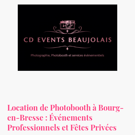
Location de Photobooth à Bourg-
en-Bresse : Événements
Professionnels et Fêtes Privées