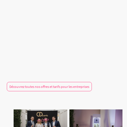
éclatantes grâce à un appareil photo de
pointe et une impression instantanée.
Simplicité d'échange :
Devis personnalisé
transmis sous 24h et suivi administratif
carré.
Confiez-nous l'animation de vos équipes
pour vous concentrer sur l'essentiel. Nous
couvrons également vos besoins en
reportage photo institutionnel.
Découvrez toutes nos offres et tarifs pour les entreprises