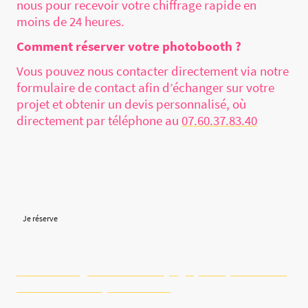
nous pour recevoir votre chiffrage rapide en
moins de 24 heures.
Comment réserver votre photobooth ?
Vous pouvez nous contacter directement via notre
formulaire de contact afin d’échanger sur votre
projet et obtenir un devis personnalisé, où
directement par téléphone au
07.60.37.83.40
Besoin d’une animation photobooth en Bresse ?
Contactez CD Events Beaujolais pour échanger sur
votre événement et obtenir un devis personnalisé.
Je réserve
Découvrez également notre page principale dédiée
à la location de photobooth.